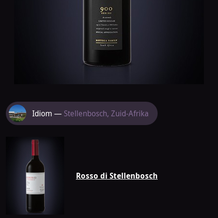
Meer
Idiom —
Stellenbosch, Zuid-Afrika
van
Idiom
Rosso di Stellenbosch