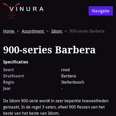
Vinura
Naar
Navigatie
de
Navigatie
homepage
Home
Assortiment
Idiom
900-series Barbera
900-series Barbera
Specificaties
Soort
rood
Druifsoort
Barbera
Regio
Stellenbosch
Jaar
-
De Idiom 900-serie wordt in zeer beperkte hoeveelheden
gemaakt. In de regel 3 vaten, ofwel 900 flessen van het
beste van het beste van Idiom.