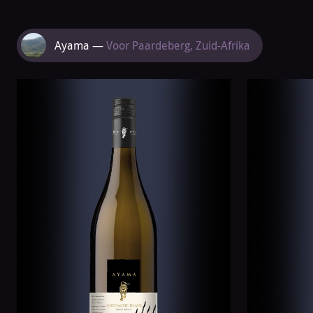
Meer
Ayama —
Voor Paardeberg, Zuid-Afrika
van
Ayama