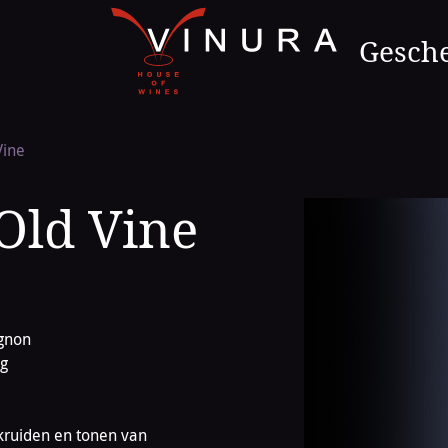
Naar
de
Gesch
homepage
Vine
Old Vine
gnon
g
 kruiden en tonen van