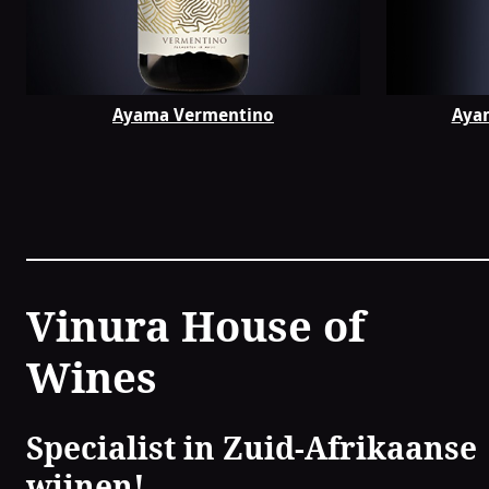
Ayama Vermentino
Aya
Contact
Vinura House of
Wines
Specialist in Zuid-Afrikaanse
wijnen!