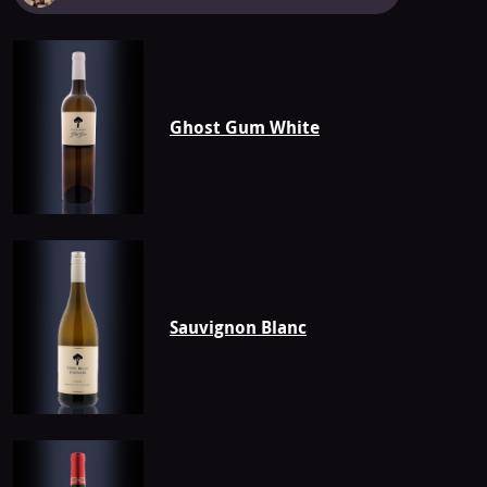
van
Stony
Brook
Ghost Gum White
Sauvignon Blanc