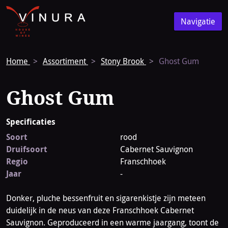
Vinura
Naar
Navigatie
de
Navigatie
homepage
Home
Assortiment
Stony Brook
Ghost Gum
Ghost Gum
Specificaties
Soort
rood
Druifsoort
Cabernet Sauvignon
Regio
Franschhoek
Jaar
-
Donker, pluche bessenfruit en sigarenkistje zijn meteen
duidelijk in de neus van deze Franschhoek Cabernet
Sauvignon. Geproduceerd in een warme jaargang, toont de