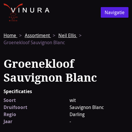
Vinura
Naar
Navigatie
de
Navigatie
homepage
Home
Assortiment
Neil Ellis
Groenekloof Sauvignon Blanc
Groenekloof
Sauvignon Blanc
Specificaties
Soort
wit
Druifsoort
Sauvignon Blanc
Regio
Darling
Jaar
-