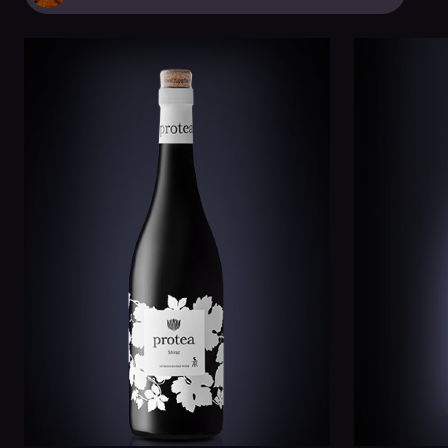
van
Anthonij
Rupert