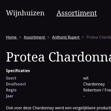
Vinura
Wijnhuizen
Assortiment
Navigatie
Home
Assortiment
Anthonij Rupert
Protea Chard
Protea Chardonn
Specificaties
Soort
wit
Druifsoort
Chardonnay
Regio
Robertson / Fr
Jaar
-
Ook voor deze Chardonnay werd een vergelijkbare product