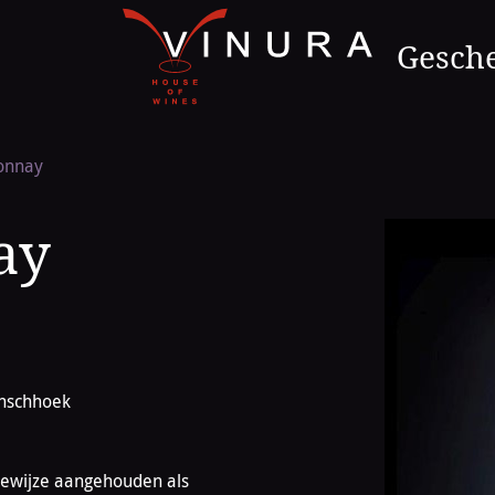
Naar
de
Gesch
homepage
onnay
ay
anschhoek
iewijze aangehouden als