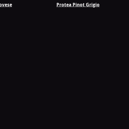
iovese
Protea Pinot Grigio