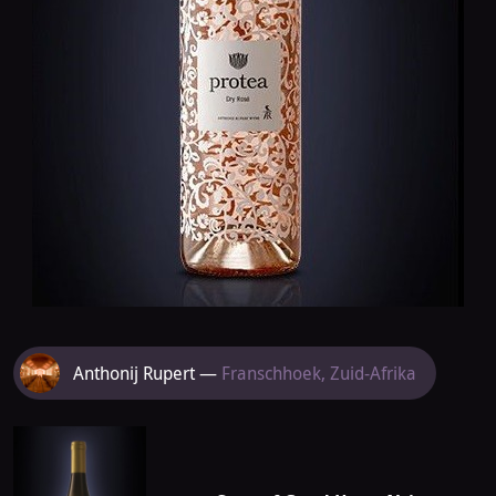
Meer
Anthonij Rupert —
Franschhoek, Zuid-Afrika
van
Anthonij