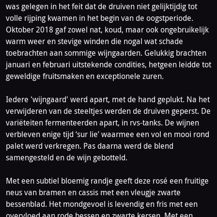
was gelegen in het feit dat de druiven niet gelijktijdig tot
volle rijping kwamen in het begin van de oogstperiode.
Oktober 2018 gaf zowel nat, koud, maar ook ongebruikelijk
warm weer en stevige winden die nogal wat schade
toebrachten aan sommige wijngaarden. Gelukkig brachten
januari en februari uitstekende condities, hetgeen leidde tot
geweldige fruitsmaken en exceptionele zuren.
Iedere 'wijngaard' werd apart, met de hand geplukt. Na het
verwijderen van de steeltjes werden de druiven geperst. De
variëteiten fermenteerden apart, in rvs-tanks. De wijnen
verbleven enige tijd ‘sur lie’ waarmee een vol en mooi rond
palet werd verkregen. Pas daarna werd de blend
samengesteld en de wijn gebotteld.
Met een subtiel bloemig randje geeft deze rosé een fruitige
neus van bramen en cassis met een vleugje zwarte
bessenblad. Het mondgevoel is levendig en fris met een
overvloed aan rode bessen en zwarte kersen. Met een