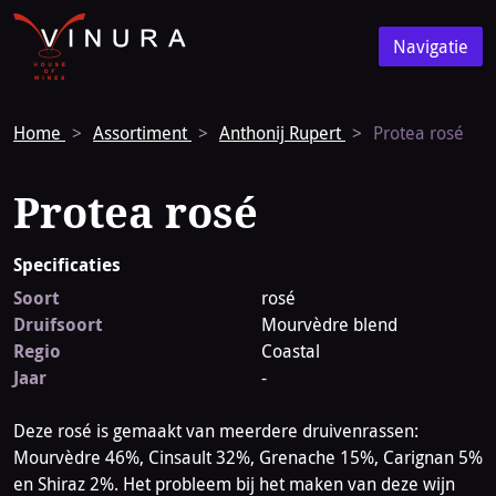
Vinura
Naar
Navigatie
de
Navigatie
homepage
Home
Assortiment
Anthonij Rupert
Protea rosé
Protea rosé
Specificaties
Soort
rosé
Druifsoort
Mourvèdre blend
Regio
Coastal
Jaar
-
Deze rosé is gemaakt van meerdere druivenrassen:
Mourvèdre 46%, Cinsault 32%, Grenache 15%, Carignan 5%
en Shiraz 2%. Het probleem bij het maken van deze wijn