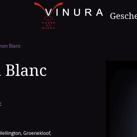
Naar
de
Gesch
homepage
non Blanc
 Blanc
c
Wellington, Groenekloof,