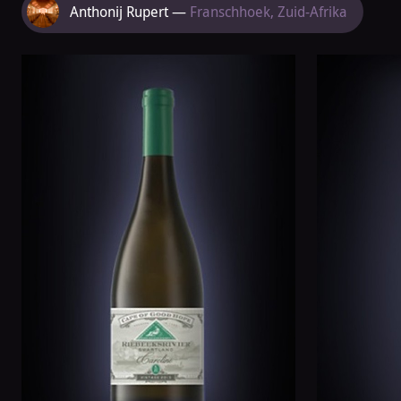
Meer
Anthonij Rupert —
Franschhoek, Zuid-Afrika
van
Anthonij
Rupert