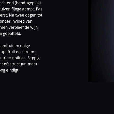
 ochtend (hand-)geplukt
ruiven fijngestampt. Pas
perst. Na twee dagen tot
 onder invloed van
omen verbleef de wijn
n gebotteld.
eenfruit en enige
rapefruit en citroen.
arine-notities. Sappig
 heeft structuur, maar
og eindigt.