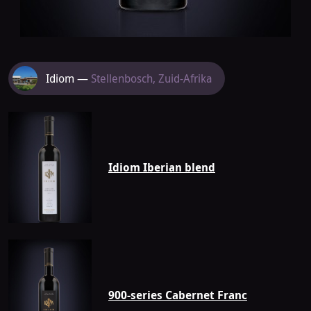
Meer
Idiom —
Stellenbosch, Zuid-Afrika
van
Idiom
Idiom Iberian blend
900-series Cabernet Franc