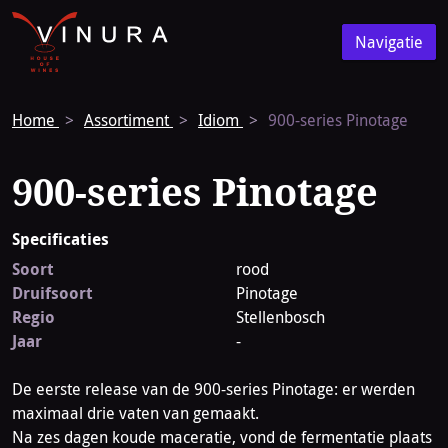
Vinura
Naar
Navigatie
de
Navigatie
homepage
Home
Assortiment
Idiom
900-series Pinotage
900-series Pinotage
Specificaties
Soort
rood
Druifsoort
Pinotage
Regio
Stellenbosch
Jaar
-
De eerste release van de 900-series Pinotage: er werden
maximaal drie vaten van gemaakt.
Na zes dagen koude maceratie, vond de fermentatie plaats