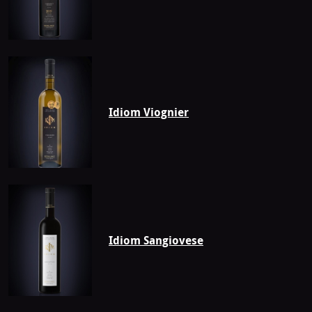
Idiom Viognier
Idiom Sangiovese