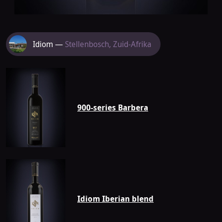
Meer
Idiom —
Stellenbosch, Zuid-Afrika
van
Idiom
900-series Barbera
Idiom Iberian blend