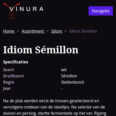
Vinura
Naar
Navigatie
de
Navigatie
homepage
Home
Assortiment
Idiom
Idiom Sémillon
Idiom Sémillon
Specificaties
Soort
wit
Druifsoort
Sémillon
Regio
Stellenbosch
Jaar
-
Na de pluk werden eerst de trossen geselecteerd en
vervolgens ontdaan van de steeltjes. Na selectie van de
duiven en persing, startte fermentatie op het vat. Rijping