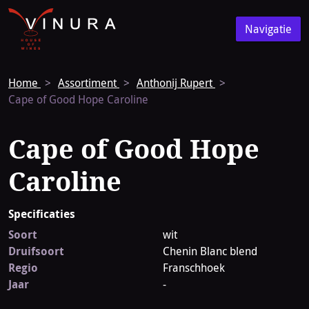
Vinura
Naar
Navigatie
de
Navigatie
homepage
Home
Assortiment
Anthonij Rupert
Cape of Good Hope Caroline
Cape of Good Hope
Caroline
Specificaties
Soort
wit
Druifsoort
Chenin Blanc blend
Regio
Franschhoek
Jaar
-