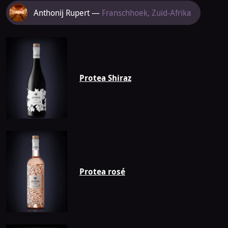
Meer
Anthonij Rupert —
Franschhoek, Zuid-Afrika
van
Anthonij
Rupert
Protea Shiraz
Protea rosé