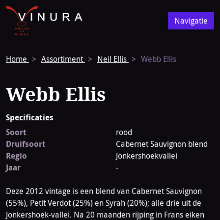
Vinura
Naar
Navigatie
de
Navigatie
homepage
Home
Assortiment
Neil Ellis
Webb Ellis
Webb Ellis
Specificaties
Soort
rood
Druifsoort
Cabernet Sauvignon blend
Regio
Jonkershoekvallei
Jaar
-
Deze 2012 vintage is een blend van Cabernet Sauvignon
(55%), Petit Verdot (25%) en Syrah (20%); alle drie uit de
Jonkershoek-vallei. Na 20 maanden rijping in Frans eiken