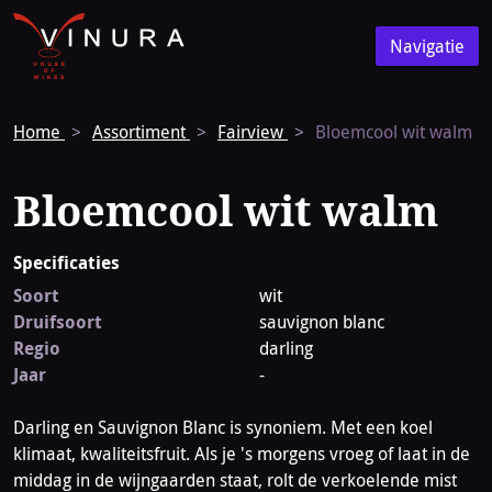
Vinura
Naar
Navigatie
de
Navigatie
homepage
Home
Assortiment
Fairview
Bloemcool wit walm
Bloemcool wit walm
Specificaties
Soort
wit
Druifsoort
sauvignon blanc
Regio
darling
Jaar
-
Darling en Sauvignon Blanc is synoniem. Met een koel
klimaat, kwaliteitsfruit. Als je 's morgens vroeg of laat in de
middag in de wijngaarden staat, rolt de verkoelende mist