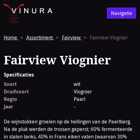
Vinura
Naar
Navigatie
de
Navigatie
homepage
Home
Assortiment
Fairview
Fairview Viognier
Fairview Viognier
Specificaties
Soort
wit
Druifsoort
Viognier
Regio
Paarl
Jaar
-
De wijnstokken groeien op de hellingen van de Paarlberg.
Na de pluk werden de trossen geperst; 60% fermenteerde
in stalen tanks, 40% in Frans eiken vaten (waarvan 30%