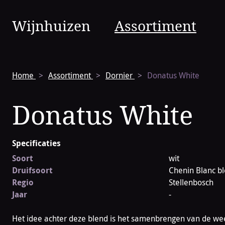
Vinura
Wijnhuizen
Assortiment
Navigatie
Home
Assortiment
Dornier
Donatus White
Donatus White
Specificaties
Soort
wit
Druifsoort
Chenin Blanc b
Regio
Stellenbosch
Jaar
-
Het idee achter deze blend is het samenbrengen van de wee