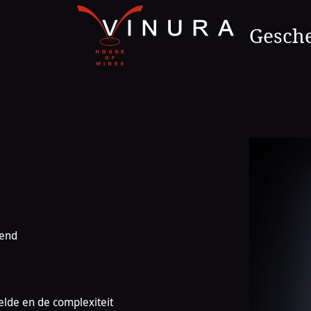
Naar
de
Gesch
homepage
lend
lde en de complexiteit