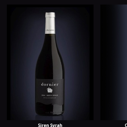
van
Dornier
Siren Syrah
C