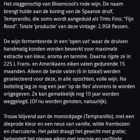
Het vlaggenschip van Bloemcool’s rode wijn. De naam
brengt hulde aan de koning van de Spaanse druif,
Tempranillo, die soms wordt aangeduid als Tinto Fino; "Fijn
Rood". Totale ‘productie’ van deze vintage: 2.958 flessen.
De wijn fermenteerde in een ‘open vat’ waar de druiven
handmatig konden worden bewerkt voor maximale
extractie van kleur, aroma en tannine. Daarna rijpte ze in
225 L Frans- en Amerikaans eiken vaten gedurende 15
maanden. Alleen de beste vaten (6 in totaal) werden
geselecteerd voor deze, in alle opzichten, volle wijn. Na
botteling lag ze nog een jaar ‘op de fles’ alvorens te worden
vrijgegeven. Ze kan gemakkelijk nog 10 jaar worden
weggelegd. (Of nu worden genoten, natuurlijk).
Trouw blijvend aan de monocépage (Tempranillo), met een
dieprode kleur en een neus van vanille, wilde frambozen
en charcuterie. Het palet draagt het gewicht met gratie;
behandelt het nieuwe eiken met precisie en verfijnde