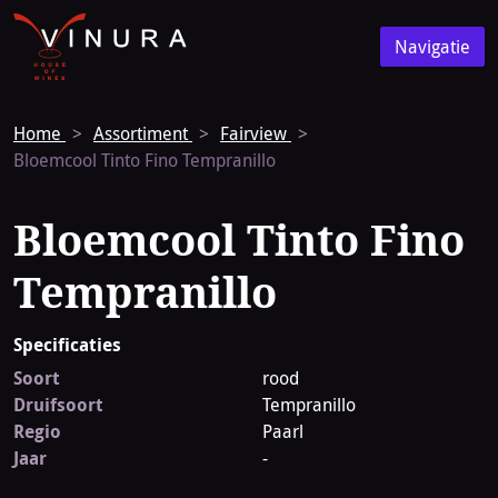
Vinura
Naar
Navigatie
de
Navigatie
homepage
Home
Assortiment
Fairview
Bloemcool Tinto Fino Tempranillo
Bloemcool Tinto Fino
Tempranillo
Specificaties
Soort
rood
Druifsoort
Tempranillo
Regio
Paarl
Jaar
-